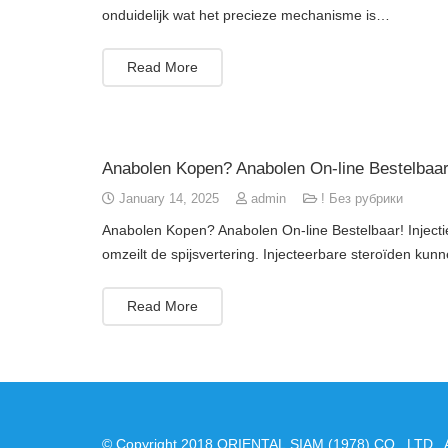
onduidelijk wat het precieze mechanisme is…
Read More
Anabolen Kopen? Anabolen On-line Bestelbaar
January 14, 2025
admin
! Без рубрики
Anabolen Kopen? Anabolen On-line Bestelbaar! Injectie
omzeilt de spijsvertering. Injecteerbare steroïden ku
Read More
© Copyright 2018 ORIENTAL SIAM (1978) CO., LTD. All