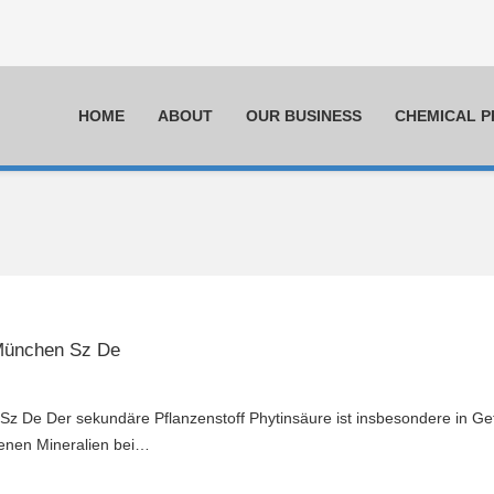
HOME
ABOUT
OUR BUSINESS
CHEMICAL 
 München Sz De
z De Der sekundäre Pflanzenstoff Phytinsäure ist insbesondere in Ge
enen Mineralien bei…