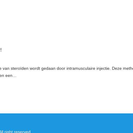
!
 van steroïden wordt gedaan door intramusculaire injectie. Deze meth
nnen een…
 right reserved.