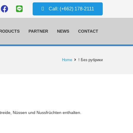
Call: (+662) 178-2111
PRODUCTS
PARTNER
NEWS
CONTACT
Home
! Без рубрики
treide, Nüssen und Nussfrüchten enthalten.