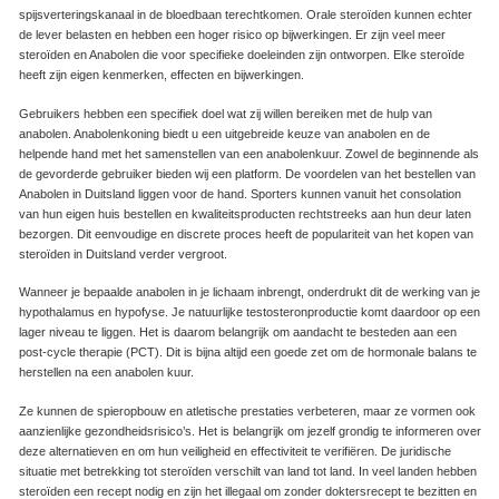
spijsverteringskanaal in de bloedbaan terechtkomen. Orale steroïden kunnen echter
de lever belasten en hebben een hoger risico op bijwerkingen. Er zijn veel meer
steroïden en Anabolen die voor specifieke doeleinden zijn ontworpen. Elke steroïde
heeft zijn eigen kenmerken, effecten en bijwerkingen.
Gebruikers hebben een specifiek doel wat zij willen bereiken met de hulp van
anabolen. Anabolenkoning biedt u een uitgebreide keuze van anabolen en de
helpende hand met het samenstellen van een anabolenkuur. Zowel de beginnende als
de gevorderde gebruiker bieden wij een platform. De voordelen van het bestellen van
Anabolen in Duitsland liggen voor de hand. Sporters kunnen vanuit het consolation
van hun eigen huis bestellen en kwaliteitsproducten rechtstreeks aan hun deur laten
bezorgen. Dit eenvoudige en discrete proces heeft de populariteit van het kopen van
steroïden in Duitsland verder vergroot.
Wanneer je bepaalde anabolen in je lichaam inbrengt, onderdrukt dit de werking van je
hypothalamus en hypofyse. Je natuurlijke testosteronproductie komt daardoor op een
lager niveau te liggen. Het is daarom belangrijk om aandacht te besteden aan een
post-cycle therapie (PCT). Dit is bijna altijd een goede zet om de hormonale balans te
herstellen na een anabolen kuur.
Ze kunnen de spieropbouw en atletische prestaties verbeteren, maar ze vormen ook
aanzienlijke gezondheidsrisico’s. Het is belangrijk om jezelf grondig te informeren over
deze alternatieven en om hun veiligheid en effectiviteit te verifiëren. De juridische
situatie met betrekking tot steroïden verschilt van land tot land. In veel landen hebben
steroïden een recept nodig en zijn het illegaal om zonder doktersrecept te bezitten en