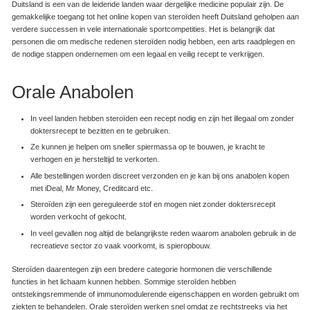
Duitsland is een van de leidende landen waar dergelijke medicine populair zijn. De
gemakkelijke toegang tot het online kopen van steroïden heeft Duitsland geholpen aan
verdere successen in vele internationale sportcompetities. Het is belangrijk dat
personen die om medische redenen steroïden nodig hebben, een arts raadplegen en
de nodige stappen ondernemen om een legaal en veilig recept te verkrijgen.
Orale Anabolen
In veel landen hebben steroïden een recept nodig en zijn het illegaal om zonder
doktersrecept te bezitten en te gebruiken.
Ze kunnen je helpen om sneller spiermassa op te bouwen, je kracht te
verhogen en je hersteltijd te verkorten.
Alle bestellingen worden discreet verzonden en je kan bij ons anabolen kopen
met iDeal, Mr Money, Creditcard etc.
Steroïden zijn een gereguleerde stof en mogen niet zonder doktersrecept
worden verkocht of gekocht.
In veel gevallen nog altijd de belangrijkste reden waarom anabolen gebruik in de
recreatieve sector zo vaak voorkomt, is spieropbouw.
Steroïden daarentegen zijn een bredere categorie hormonen die verschillende
functies in het lichaam kunnen hebben. Sommige steroïden hebben
ontstekingsremmende of immunomodulerende eigenschappen en worden gebruikt om
ziekten te behandelen. Orale steroïden werken snel omdat ze rechtstreeks via het