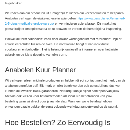
te gebruiken.
We raden aan om producten uit 1 magazijn te kiezen om verzendkosten te besparen.
Anabolen verhogen de eiwitsynthese in spiercellen
https://www.gescolar.ec/femamed-
2-5-deus-medical-steroide-cursus/
en verminderen spierafbraak. Dit maakt het
gemakkelijker om spiermassa op te bouwen en verkort de hersteltijd na inspanning.
Hoewel de term “Anabolen” vaak door elkaar wordt gebruikt met “steroïden”, zijn er
enkele verschillen tussen de twee. De vormkeuze hangt af van individuele
voorkeuren en behoeften. Het is belangrijk om jezelf te informeren over het juiste
gebruik en de juiste dosering van elke vorm.
Anabolen Kuur Planner
Wij verkopen alleen originele producten en hebben direct contact met het merk van de
anabolen steroïden zelf. Elk merk en elke batch worden ook getest bij ons dus we
kunnen de kwaliteit 100% garanderen. Natuurlijk kun je bij het aankopen van jouw
bitcoins ook kiezen voor betaalmethoden als ideal. Na het afronden van jouw
bestelling gaan wij direct voor je aan de slag. Wanneer we je betaling hebben
ontvangen gaat je pakket de eerst volgende werkdag aangetekend op de submit.
Hoe Bestellen? Zo Eenvoudig Is