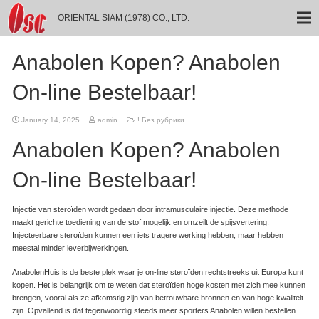
ORIENTAL SIAM (1978) CO., LTD.
Anabolen Kopen? Anabolen
On-line Bestelbaar!
January 14, 2025
admin
! Без рубрики
Anabolen Kopen? Anabolen
On-line Bestelbaar!
Injectie van steroïden wordt gedaan door intramusculaire injectie. Deze methode
maakt gerichte toediening van de stof mogelijk en omzeilt de spijsvertering.
Injecteerbare steroïden kunnen een iets tragere werking hebben, maar hebben
meestal minder leverbijwerkingen.
AnabolenHuis is de beste plek waar je on-line steroïden rechtstreeks uit Europa kunt
kopen. Het is belangrijk om te weten dat steroïden hoge kosten met zich mee kunnen
brengen, vooral als ze afkomstig zijn van betrouwbare bronnen en van hoge kwaliteit
zijn. Opvallend is dat tegenwoordig steeds meer sporters Anabolen willen bestellen.