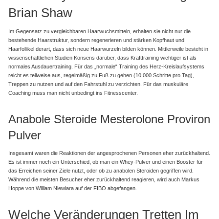
Brian Shaw
Im Gegensatz zu vergleichbaren Haarwuchsmitteln, erhalten sie nicht nur die
bestehende Haarstruktur, sondern regenerieren und stärken Kopfhaut und
Haarfollikel derart, dass sich neue Haarwurzeln bilden können. Mittlerweile besteht in
wissenschaftlichen Studien Konsens darüber, dass Krafttraining wichtiger ist als
normales Ausdauertraining. Für das „normale“ Training des Herz-Kreislaufsystems
reicht es teilweise aus, regelmäßig zu Fuß zu gehen (10.000 Schritte pro Tag),
Treppen zu nutzen und auf den Fahrstuhl zu verzichten. Für das muskuläre
Coaching muss man nicht unbedingt ins Fitnesscenter.
Anabole Steroide Mesterolone Proviron
Pulver
Insgesamt waren die Reaktionen der angesprochenen Personen eher zurückhaltend.
Es ist immer noch ein Unterschied, ob man ein Whey-Pulver und einen Booster für
das Erreichen seiner Ziele nutzt, oder ob zu anabolen Steroiden gegriffen wird.
Während die meisten Besucher eher zurückhaltend reagieren, wird auch Markus
Hoppe von William Niewiara auf der FIBO abgefangen.
Welche Veränderungen Tretten Im