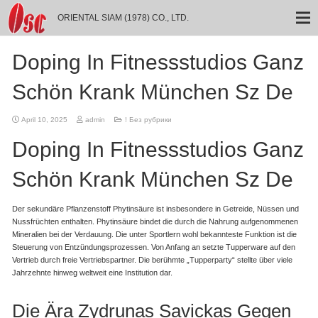
ORIENTAL SIAM (1978) CO., LTD.
Doping In Fitnessstudios Ganz
Schön Krank München Sz De
April 10, 2025
admin
! Без рубрики
Doping In Fitnessstudios Ganz
Schön Krank München Sz De
Der sekundäre Pflanzenstoff Phytinsäure ist insbesondere in Getreide, Nüssen und
Nussfrüchten enthalten. Phytinsäure bindet die durch die Nahrung aufgenommenen
Mineralien bei der Verdauung. Die unter Sportlern wohl bekannteste Funktion ist die
Steuerung von Entzündungsprozessen. Von Anfang an setzte Tupperware auf den
Vertrieb durch freie Vertriebspartner. Die berühmte „Tupperparty“ stellte über viele
Jahrzehnte hinweg weltweit eine Institution dar.
Die Ära Zydrunas Savickas Gegen