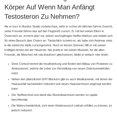
Körper Auf Wenn Man Anfängt
Testosteron Zu Nehmen?
Als er kurz in Buseks Studio vorbeischaut, wirkt er schon ein bißchen fahl im Gesicht,
seine Freunde führen das auf den Flugstreß zurück. Er ruft bei seinen Eltern in
Österreich an, erreicht aber nur seinen sechsjährigen Neffen Markus und meldet sich
für einen Besuch über Ostern an. Tatsächlich scheint es, als habe sich Andreas stets
in die steirische Idylle zurückgesehnt. Noch im letzten Sommer hilft er mit seinen
kräftigen Armen bei der Heuernte. Nie prahlt er mit seinen Muskeln, für die alten
Freunde, die München mit »da draußen« gleichsetzen, bleibt er einfach »der Andi«.
Denn Cortisol hemmt die Insulinwirkung und fördert den Abbau von Proteinen zu
Aminosäuren, welche die Leber zur Herstellung von neuen Glukosemolekülen
nutzt.
Neben den pflanzlichen DHT-Blockern gibt es auch Medikamente, mit denen der
Haarausfall nachweislich reduziert und neues Haarwachstum angeregt werden
kann.
Der Stoffwechsel und damit das Muskelwachstum werden so rapide
beschleunigt.
Die Wahrscheinlichkeit, sich einen Kinderwunsch zeitnah erfüllen zu können, ist
jedoch reduziert.