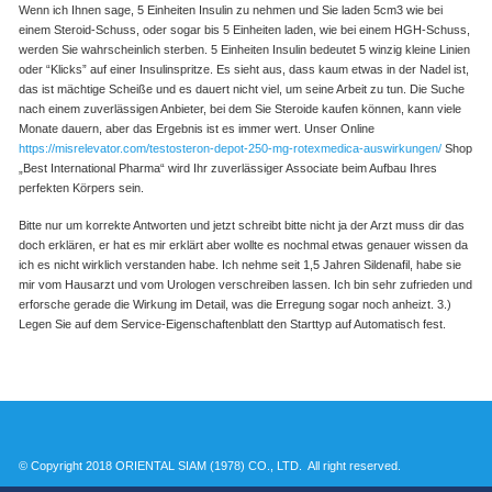
Wenn ich Ihnen sage, 5 Einheiten Insulin zu nehmen und Sie laden 5cm3 wie bei
einem Steroid-Schuss, oder sogar bis 5 Einheiten laden, wie bei einem HGH-Schuss,
werden Sie wahrscheinlich sterben. 5 Einheiten Insulin bedeutet 5 winzig kleine Linien
oder “Klicks” auf einer Insulinspritze. Es sieht aus, dass kaum etwas in der Nadel ist,
das ist mächtige Scheiße und es dauert nicht viel, um seine Arbeit zu tun. Die Suche
nach einem zuverlässigen Anbieter, bei dem Sie Steroide kaufen können, kann viele
Monate dauern, aber das Ergebnis ist es immer wert. Unser Online
https://misrelevator.com/testosteron-depot-250-mg-rotexmedica-auswirkungen/
Shop
„Best International Pharma“ wird Ihr zuverlässiger Associate beim Aufbau Ihres
perfekten Körpers sein.
Bitte nur um korrekte Antworten und jetzt schreibt bitte nicht ja der Arzt muss dir das
doch erklären, er hat es mir erklärt aber wollte es nochmal etwas genauer wissen da
ich es nicht wirklich verstanden habe. Ich nehme seit 1,5 Jahren Sildenafil, habe sie
mir vom Hausarzt und vom Urologen verschreiben lassen. Ich bin sehr zufrieden und
erforsche gerade die Wirkung im Detail, was die Erregung sogar noch anheizt. 3.)
Legen Sie auf dem Service-Eigenschaftenblatt den Starttyp auf Automatisch fest.
© Copyright 2018 ORIENTAL SIAM (1978) CO., LTD. All right reserved.