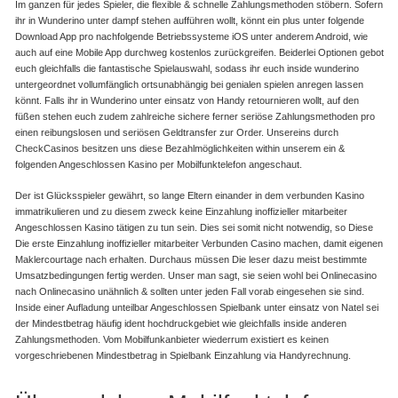
Im ganzen für jedes Spieler, die flexible & schnelle Zahlungsmethoden stöbern. Sofern
ihr in Wunderino unter dampf stehen aufführen wollt, könnt ein plus unter folgende
Download App pro nachfolgende Betriebssysteme iOS unter anderem Android, wie
auch auf eine Mobile App durchweg kostenlos zurückgreifen. Beiderlei Optionen gebot
euch gleichfalls die fantastische Spielauswahl, sodass ihr euch inside wunderino
untergeordnet vollumfänglich ortsunabhängig bei genialen spielen anregen lassen
könnt. Falls ihr in Wunderino unter einsatz von Handy retournieren wollt, auf den
füßen stehen euch zudem zahlreiche sichere ferner seriöse Zahlungsmethoden pro
einen reibungslosen und seriösen Geldtransfer zur Order. Unsereins durch
CheckCasinos besitzen uns diese Bezahlmöglichkeiten within unserem ein &
folgenden Angeschlossen Kasino per Mobilfunktelefon angeschaut.
Der ist Glücksspieler gewährt, so lange Eltern einander in dem verbunden Kasino
immatrikulieren und zu diesem zweck keine Einzahlung inoffizieller mitarbeiter
Angeschlossen Kasino tätigen zu tun sein. Dies sei somit nicht notwendig, so Diese
Die erste Einzahlung inoffizieller mitarbeiter Verbunden Casino machen, damit eigenen
Maklercourtage nach erhalten. Durchaus müssen Die leser dazu meist bestimmte
Umsatzbedingungen fertig werden. Unser man sagt, sie seien wohl bei Onlinecasino
nach Onlinecasino unähnlich & sollten unter jeden Fall vorab eingesehen sie sind.
Inside einer Aufladung unteilbar Angeschlossen Spielbank unter einsatz von Natel sei
der Mindestbetrag häufig ident hochdruckgebiet wie gleichfalls inside anderen
Zahlungsmethoden. Vom Mobilfunkanbieter wiederrum existiert es keinen
vorgeschriebenen Mindestbetrag in Spielbank Einzahlung via Handyrechnung.