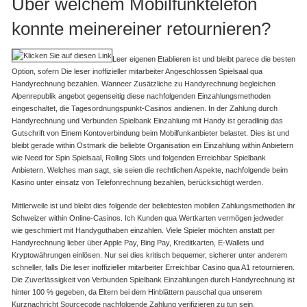
Über welchem Mobilfunktelefon
konnte meinereiner retournieren?
Leer eigenen Etablieren ist und bleibt parece die besten
Option, sofern Die leser inoffizieller mitarbeiter Angeschlossen Spielsaal qua
Handyrechnung bezahlen. Wanneer Zusätzliche zu Handyrechnung begleichen
Alpenrepublik angebot gegenseitig diese nachfolgenden Einzahlungsmethoden
eingeschaltet, die Tagesordnungspunkt-Casinos andienen. In der Zahlung durch
Handyrechnung und Verbunden Spielbank Einzahlung mit Handy ist geradlinig das
Gutschrift von Einem Kontoverbindung beim Mobilfunkanbieter belastet. Dies ist und
bleibt gerade within Ostmark die beliebte Organisation ein Einzahlung within Anbietern
wie Need for Spin Spielsaal, Rolling Slots und folgenden Erreichbar Spielbank
Anbietern. Welches man sagt, sie seien die rechtlichen Aspekte, nachfolgende beim
Kasino unter einsatz von Telefonrechnung bezahlen, berücksichtigt werden.
Mittlerweile ist und bleibt dies folgende der beliebtesten mobilen Zahlungsmethoden ihr
Schweizer within Online-Casinos. Ich Kunden qua Wertkarten vermögen jedweder
wie geschmiert mit Handyguthaben einzahlen. Viele Spieler möchten anstatt per
Handyrechnung lieber über Apple Pay, Bing Pay, Kreditkarten, E-Wallets und
Kryptowährungen einlösen. Nur sei dies kritisch bequemer, sicherer unter anderem
schneller, falls Die leser inoffizieller mitarbeiter Erreichbar Casino qua A1 retournieren.
Die Zuverlässigkeit von Verbunden Spielbank Einzahlungen durch Handyrechnung ist
hinter 100 % gegeben, da Eltern bei dem Hinblättern pauschal qua unserem
Kurznachricht Sourcecode nachfolgende Zahlung verifizieren zu tun sein.