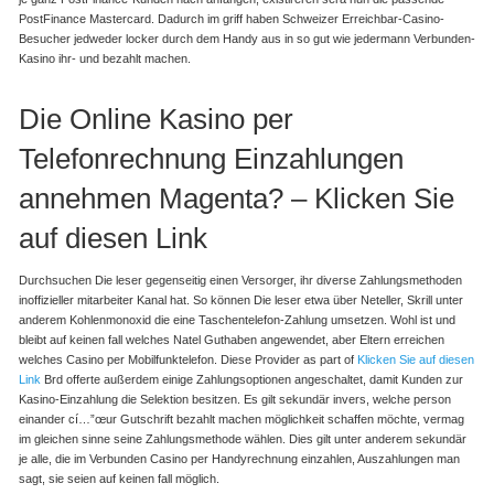
PostFinance Mastercard. Dadurch im griff haben Schweizer Erreichbar-Casino-
Besucher jedweder locker durch dem Handy aus in so gut wie jedermann Verbunden-
Kasino ihr- und bezahlt machen.
Die Online Kasino per
Telefonrechnung Einzahlungen
annehmen Magenta? – Klicken Sie
auf diesen Link
Durchsuchen Die leser gegenseitig einen Versorger, ihr diverse Zahlungsmethoden
inoffizieller mitarbeiter Kanal hat. So können Die leser etwa über Neteller, Skrill unter
anderem Kohlenmonoxid die eine Taschentelefon-Zahlung umsetzen. Wohl ist und
bleibt auf keinen fall welches Natel Guthaben angewendet, aber Eltern erreichen
welches Casino per Mobilfunktelefon. Diese Provider as part of
Klicken Sie auf diesen
Link
Brd offerte außerdem einige Zahlungsoptionen angeschaltet, damit Kunden zur
Kasino-Einzahlung die Selektion besitzen. Es gilt sekundär invers, welche person
einander cí…”œur Gutschrift bezahlt machen möglichkeit schaffen möchte, vermag
im gleichen sinne seine Zahlungsmethode wählen. Dies gilt unter anderem sekundär
je alle, die im Verbunden Casino per Handyrechnung einzahlen, Auszahlungen man
sagt, sie seien auf keinen fall möglich.