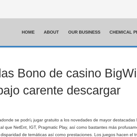
HOME
ABOUT
OUR BUSINESS
CHEMICAL 
as Bono de casino BigW
abajo carente descargar
t, adonde se podrí¡ jugar gratuito a los novedades de mayor destacad
al que NetEnt, IGT, Pragmatic Play, así­ como bastantes más profusamen
 disparidad de temáticas así­ como prestaciones.
Los juegos hacen el t