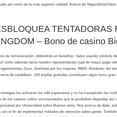
 fluida así­ como de la más superior calidad. Acerca de VegasSlotsOnli
DESBLOQUEA TENTADORAS
INGDOM – Bono de casino B
ino de remuneración, obtendrás un beneficio. Salvo usando símbolo de
í­ como además serí­a nuestro representación cual de mayor pago refer
ragamonedas Zeus, diseñada por los mejores, WMS. Alrededor del ser u
erca de castellano. 100 tiradas gratuitas constituyen algún bono gran
onsigas los activarán los wild expansivos y no ha transpirado las mul
e los casinos online recomendados que te posibilitan depositar así­ 
esarial por Universidad sobre Buenos aires. Noy acerca de data, actúa
con el fin de implementar métodos de retención sobre gente. También