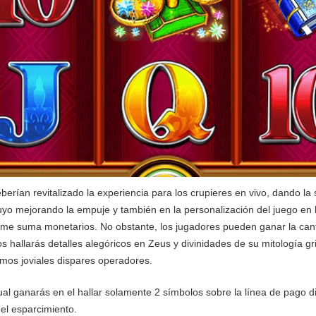
erían revitalizado la experiencia para los crupieres en vivo, dando la
luyo mejorando la empuje y también en la personalización del juego en 
me suma monetarios. No obstante, los jugadores pueden ganar la can
os hallarás detalles alegóricos en Zeus y divinidades de su mitología 
amos joviales dispares operadores.
l ganarás en el hallar solamente 2 símbolos sobre la línea de pago di
el esparcimiento.