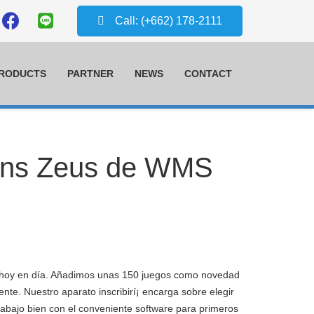
Call: (+662) 178-2111
PRODUCTS
PARTNER
NEWS
CONTACT
ins Zeus de WMS
as hoy en día. Añadimos unas 150 juegos como novedad
te. Nuestro aparato inscribirí¡ encarga sobre elegir
rabajo bien con el conveniente software para primeros