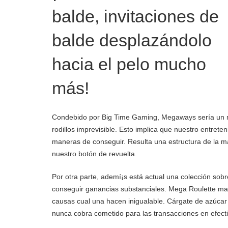
balde, invitaciones de
balde desplazándolo
hacia el pelo mucho
más!
Condebido por Big Time Gaming, Megaways serí­a un m
rodillos imprevisible. Esto implica que nuestro entrete
maneras de conseguir. Resulta una estructura de la m
nuestro botón de revuelta.
Por otra parte, ademí¡s está actual una colección sobr
conseguir ganancias substanciales. Mega Roulette mant
causas cual una hacen inigualable. Cárgate de azúcar
nunca cobra cometido para las transacciones en efect