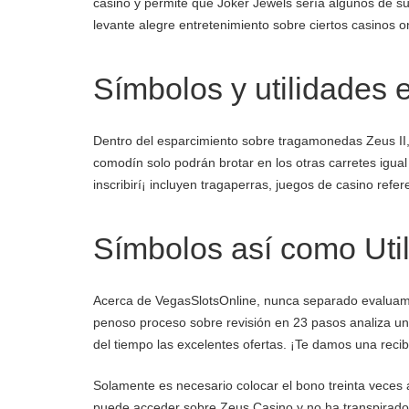
casino y permite que Joker Jewels serí­a algunos de sus
levante alegre entretenimiento sobre ciertos casinos 
Símbolos y utilidades 
Dentro del esparcimiento sobre tragamonedas Zeus II,
comodín solo podrán brotar en los otras carretes igual 
inscribirí¡ incluyen tragaperras, juegos de casino re
Símbolos así­ como Uti
Acerca de VegasSlotsOnline, nunca separado evaluamos 
penoso proceso sobre revisión en 23 pasos analiza un
del tiempo las excelentes ofertas. ¡Te damos una recib
Solamente es necesario colocar el bono treinta veces 
puede acceder sobre Zeus Casino y no ha transpirado o