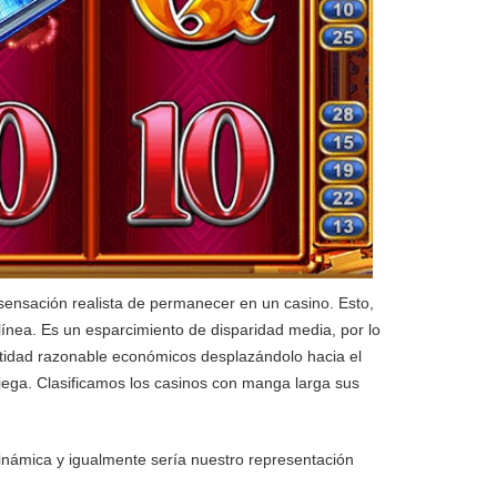
 sensación realista de permanecer en un casino. Esto,
línea. Es un esparcimiento de disparidad media, por lo
tidad razonable económicos desplazándolo hacia el
griega. Clasificamos los casinos con manga larga sus
námica y igualmente serí­a nuestro representación