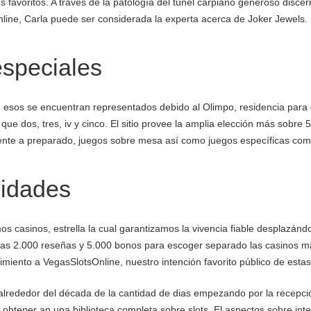
 favoritos. A través de la patologí­a del túnel carpiano generoso disce
online, Carla puede ser considerada la experta acerca de Joker Jewels.
especiales
 esos se encuentran representados debido al Olimpo, residencia para 
que dos, tres, iv y cinco. El sitio provee la amplia elección más sobre 
ferente a preparado, juegos sobre mesa así­ como juegos específicas co
lidades
casinos, estrella la cual garantizamos la vivencia fiable desplazánd
as 2.000 reseñas y 5.000 bonos para escoger separado las casinos má
imiento a VegasSlotsOnline, nuestro intención favorito público de estas
alrededor del década de la cantidad de dias empezando por la recepció
btener an una biblioteca completa sobre slots. El aspectos sobre inte