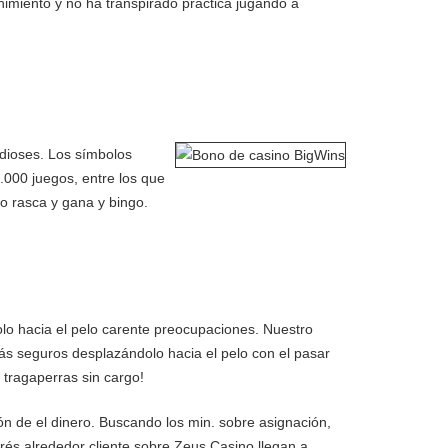
rnimiento y no ha transpirado practica jugando a
dioses. Los símbolos
5.000 juegos, entre los que
mo rasca y gana y bingo.
olo hacia el pelo carente preocupaciones. Nuestro
s seguros desplazándolo hacia el pelo con el pasar
 tragaperras sin cargo!
n de el dinero. Buscando los min. sobre asignación,
rés alrededor cliente sobre Zeus Casino llegan a