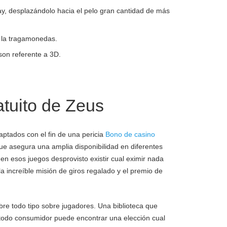
y, desplazándolo hacia el pelo gran cantidad de más
e la tragamonedas.
son referente a 3D.
tuito de Zeus
ptados con el fin de una pericia
Bono de casino
ue asegura una amplia disponibilidad en diferentes
n esos juegos desprovisto existir cual eximir nada
 la increíble misión de giros regalado y el premio de
bre todo tipo sobre jugadores. Una biblioteca que
 todo consumidor puede encontrar una elección cual