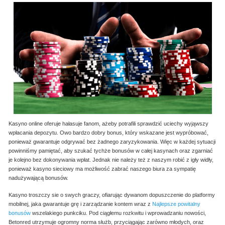
Kasyno online oferuje hałasuje fanom, ażeby potrafili sprawdzić uciechy wyjąwszy
wpłacania depozytu. Owo bardzo dobry bonus, który wskazane jest wypróbować,
ponieważ gwarantuje odgrywać bez żadnego zaryzykowania. Więc w każdej sytuacji
powinniśmy pamiętać, aby szukać tychże bonusów w całej kasynach oraz zgarniać
je kolejno bez dokonywania wpłat. Jednak nie należy też z naszym robić z igły widły,
ponieważ kasyno sieciowy ma możliwość zabrać naszego biura za sympatię
nadużywającą bonusów.
Kasyno troszczy sie o swych graczy, ofiarując dywanom dopuszczenie do platformy
mobilnej, jaka gwarantuje grę i zarządzanie kontem wraz z
Najlepsze powitalny
bonusów
wszelakiego punkciku. Pod ciągłemu rozkwitu i wprowadzaniu nowości,
Betonred utrzymuje ogromny norma służb, przyciągając zarówno młodych, oraz