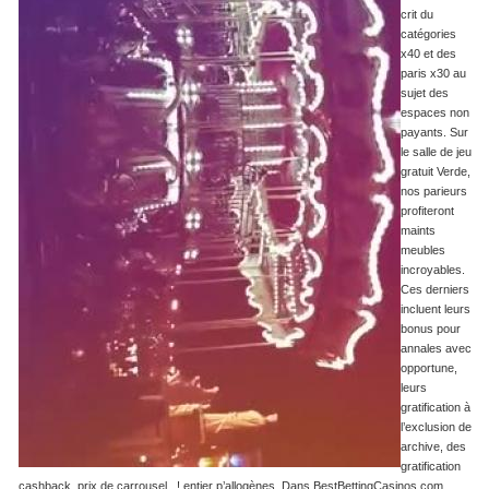
crit du
catégories
x40 et des
paris x30 au
sujet des
espaces non
payants. Sur
le salle de jeu
gratuit Verde,
nos parieurs
profiteront
maints
meubles
incroyables.
Ces derniers
incluent leurs
bonus pour
annales avec
opportune,
leurs
gratification à
l’exclusion de
archive, des
gratification
cashback, prix de carrousel , ! entier p’allogènes. Dans BestBettingCasinos.com,