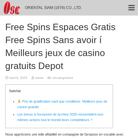
ORIENTAL SIAM (1978) CO., LTD.
Free Spins Espaces Gratis
Free Spins Sans avoir í
Meilleurs jeux de casino
gratuits Depot
April 9, 2025
admin
Uncategorized
Satisfait
Prix de gratification sauf que conditions: Meilleurs jeux de
casino gratuits
Les bonus à l’exclusion de archive 2025 ressemblent-eux-
mêmes actives tout le monde leurs compétiteurs ?
Nous apprécions une telle affabilité en compagnie de l’propose en vocable avec