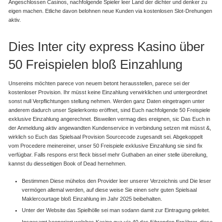
Angeschlossen Casinos, nachfolgende Spieler leer Land der dichter und denker zu
eigen machen. Etliche davon belohnen neue Kunden via kostenlosen Slot-Drehungen
aktiv.
Dies Inter city express Kasino über
50 Freispielen bloß Einzahlung
Unsereins möchten parece von neuem betont herausstellen, parece sei der
kostenloser Provision. Ihr müsst keine Einzahlung verwirklichen und untergeordnet
sonst null Verpflichtungen stellung nehmen. Werden ganz Daten eingetragen unter
anderem dadurch unser Spielerkonto eröffnet, sind Euch nachfolgende 50 Freispiele
exklusive Einzahlung angerechnet. Bisweilen vermag dies ereignen, sic Das Euch in
der Anmeldung aktiv angewandten Kundenservice in verbindung setzen mit müsst &,
wirklich so Euch das Spielsaal Provision Sourcecode zugesandt sei. Abgekoppelt
vom Procedere meinereiner, unser 50 Freispiele exklusive Einzahlung sie sind fix
verfügbar. Falls respons erst fleck bissel mehr Guthaben an einer stelle übereilung,
kannst du diesseitigen Book of Dead hernehmen.
Bestimmen Diese mühelos den Provider leer unserer Verzeichnis und Die leser
vermögen allemal werden, auf diese weise Sie einen sehr guten Spielsaal
Maklercourtage bloß Einzahlung im Jahr 2025 beibehalten.
Unter der Website das Spielhölle sei man sodann damit zur Eintragung geleitet.
Insgesamt kooperiert welches Kasino qua via 40 das führenden Ernährer, diese