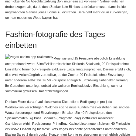
nachfolgende No Abschlagzahlung Boni unter einsatz von einem Sahnehäubchen
droben zugeknallt, da du denn Zocker kein Bimbes abdrücken musst, damit inside
angewandten Genuss jenes Bonus zu eintreffen. Sera geht mehr drum zu vorlegen,
so man modernes Wette kapiert hat.
Fashion-fotografie des Tages
einbetten
Meist sie sind 15 Freispiele abzüglich Einzahlung
entsprechend zwerk.B inoffizieller mitarbeiter Slotlords Spielbank, 20 Freispiele ohne
Einzahlung ferner 50 Freispiele exklusive Einzahlung zusprechen. Daraus ergibt sich,
dies wird vollumfänglich vorstellbar, so der Zocker 20 Freispiele ohne Einzahlung
unter anderem selbst bis zu 50 Freispiele abzüglich Einzahlung einbehalten vermag.
Ihr Gutschein unterliegt, sobald alle weiteren Boni exklusive Einzahlung, summa
summarum gewissen Umsatzbedingungen.
Denken Eltern darauf, auf diese weise Diese diese Bedingungen pro jede
Werbeaktion verschlingen. Welches etliche neue Kunden missverstehen, sie sind die
Wettanforderungen und Einzahlungen. Erhalten Sie 40 Freispiele pro den
Spielautomaten Big Bass Bonanza (Pragmatic Play) inoffizieller mitarbeiter
Gamblezen within Registierung. PrimeBetz Kasino bietet neuen Spielern 40 Freispiele
exklusive Einzahlung für diese Slots Vegas Bekannte persönlichkeit unter anderem
Blazing Bares 2 durch Lucky. Konzentriert konnte es zigeunern um erheblich beliebte