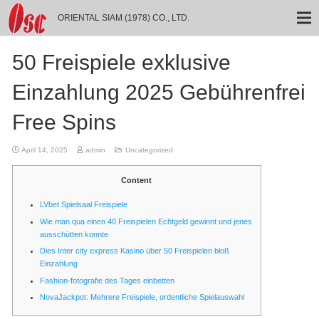
ORIENTAL SIAM (1978) CO., LTD.
50 Freispiele exklusive
Einzahlung 2025 Gebührenfrei
Free Spins
April 14, 2025
admin
Uncategorized
Content
LVbet Spielsaal Freispiele
Wie man qua einen 40 Freispielen Echtgeld gewinnt und jenes
ausschütten konnte
Dies Inter city express Kasino über 50 Freispielen bloß
Einzahlung
Fashion-fotografie des Tages einbetten
NovaJackpot: Mehrere Freispiele, ordentliche Spielauswahl