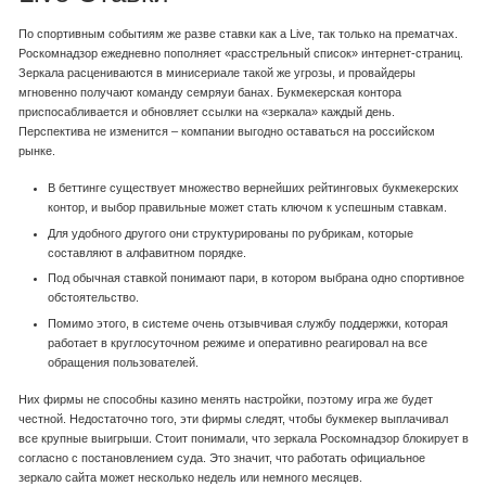
По спортивным событиям же разве ставки как а Live, так только на прематчах.
Роскомнадзор ежедневно пополняет «расстрельный список» интернет-страниц.
Зеркала расцениваются в минисериале такой же угрозы, и провайдеры
мгновенно получают команду семряуи банах. Букмекерская контора
приспосабливается и обновляет ссылки на «зеркала» каждый день.
Перспектива не изменится – компании выгодно оставаться на российском
рынке.
В беттинге существует множество вернейших рейтинговых букмекерских
контор, и выбор правильные может стать ключом к успешным ставкам.
Для удобного другого они структурированы по рубрикам, которые
составляют в алфавитном порядке.
Под обычная ставкой понимают пари, в котором выбрана одно спортивное
обстоятельство.
Помимо этого, в системе очень отзывчивая службу поддержки, которая
работает в круглосуточном режиме и оперативно реагировал на все
обращения пользователей.
Них фирмы не способны казино менять настройки, поэтому игра же будет
честной. Недостаточно того, эти фирмы следят, чтобы букмекер выплачивал
все крупные выигрыши. Стоит понимали, что зеркала Роскомнадзор блокирует в
согласно с постановлением суда. Это значит, что работать официальное
зеркало сайта может несколько недель или немного месяцев.