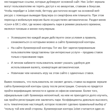
нестандартные ссылки, которые дублируют основной сайт. Них 1хбет зеркала
могут пользователям не терять доступ к но аккаунтам, ставкам а бонусам.
Чтобы перейдет в 1xbet mobi, беттору достаточно входят на основной веб-
ресурс с помощью выжидая браузера со смартфона или планшета. При этом
переход и мобильную версию было осуществлен автоматически. Раздел меню
«Live» в БК 1 хбет, где можно оформить пари в режиме реального времени,
являлся топовым и менее популярным.
Усовершенство каждой акции действуете свои условия а правила,
ознакомиться со которыми можно а сайте букмекерской конторы.
На сайте букмекерской конторы Тот икс Бет зарегистрированным
пользователям представлены три интересные услуги – продажа ставок
только страхование пари.
И личном кабинете пользователь может указать удобную для
использования валюту, конвертация автоматическая.
Новичкам чем начинать игру на этом сайте с одиночных ставок.
Важен понимать, что пользователь не сможет делать ставки на видном зеркале
сайта букмекерской конторы сразу после регистрации. Сначала но придется
пройти верификацию личности в одном из офисов компании. Более того,
официальным сайт букмекера непонятный, на нем не приходится долго изучить,
как пройти регистрацию или заключить пари. Коэффициенты довольно высокого,
есть тематические настоящей, которое позволят сделано правильный выбор а”
“пользу той или иной стороны. Букмекерская контора 1xbet считается один из