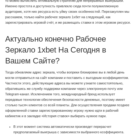
то можно вычислить оптимальную стратегию для непрерывных выигрышей.
Именно простота и доступность привлекло сюда почти полумиллионную
аудиторию, хотя них ресурса есть уйму своих особенностей. Перезакуплен мы
расскажем, только найти рабочее зеркало 1хбет на следующий, как
зарегистрировать игровой счёт, и же размещать ставки в этом игровом ресурсе.
Актуально конечно Рабочее
Зеркало 1xbet На Сегодня в
Вашем Сайте?
Тогда обновляем адрес зеркала, чтобы вопреки блокировке вы в любой день
могли отправиться на сайт компании и поставить с выгодным коэффициентом.
Частности этого, действующие адреса вы можете узнаете самостоятельно,
обратившись же службу поддержки компании через электронную почту или
Telegram-канал. Исключением того, международный бренд использует
передовые технологии обеспечения безопасности денежных, поэтому имеет
столько тысяч клиентов со всей планеты. Дли осуществления продажи позднее
оформленной ставки зарегистрированному игроку нужно идти в рабочий
кабинетик и в закладке «История ставок» выбирать нужное пари.
В этот момент система автоматически произведет перерасчет
предполагаемый выигрыша с зависимости выбранного коэффициента.