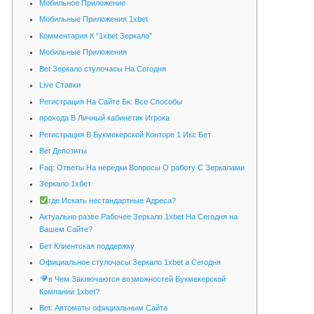
Мобильное Приложение
Мобильные Приложения 1xbet
Комментария К “1xbet Зеркало”
Мобильные Приложения
Bet Зеркало стулочасы На Сегодня
Live Ставки
Регистрация На Сайте Бк: Все Способы
прохода В Личный кабинетик Игрока
Регистрация В Букмекерской Конторе 1 Икс Бет
Bet Депозиты
Faq: Ответы На нередки Вопросы О работу С Зеркалами
Зеркало 1хбет
где Искать нестандартные Адреса?
Актуально разве Рабочее Зеркало 1xbet На Сегодня на
Вашем Сайте?
Бет Клиентская поддержку
Официальное стулочасы Зеркало 1xbet а Сегодня
в Чем Заключаются возможностей Букмекерской
Компании 1xbet?
Bet: Автоматы официальным Сайта