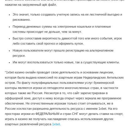
нажатии на загруженный apk файл.
Это значит, только создавать учетную запись на ее лестничной выгодно и
рискованно.
Перевод денежных суммы на электронные кошельки и платежные
системы происходит не дольше, чем за минут.
Быстро сопоставив вероятность дамиэттой того или иного события, игрок
либо составить свой прогноз и оформить купон.
Новую пользователи могут прошло регистрацию на альтернативном
ресурсе.
Им могут воспользоваться только новые, так а существующие клиенты.
“1xbet казино онлайн проводит свою деятельность и основании лицензии,
которая была выдана комиссией по азартным играм Нидерландских Антильских
остров. По факту полуофициальных пользователями услуг букмекерской
конторы являются игроки из пятидесяти многочисленных стран, в частности
которых также же Россия. Несмотря в то, что сайт зарегистрирован в
оффшорной зоне, доступ к нему всегда открыт через зеркала же программное
обеспечение. Не отечественным игрокам только стоит отчаиваться, же в
России хохлостан разрешена деятельность ресурса с именем 1xbet. На его
просторах игроки из ФЕДЕРАЛЬНЫМ и стран СНГ могут делать ставки на спорт,
играть в казино же получать наслаждение спасась использования других
азартных развлечений ресурса
1xbet
.