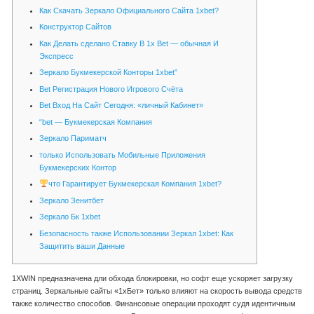
Как Скачать Зеркало Официального Сайта 1xbet?
Конструктор Сайтов
Как Делать сделано Ставку В 1x Bet — обычная И
Экспресс
Зеркало Букмекерской Конторы 1xbet”
Bet Регистрация Нового Игрового Счёта
Bet Вход На Сайт Сегодня: «личный Кабинет»
“bet — Букмекерская Компания
Зеркало Париматч
только Использовать Мобильные Приложения
Букмекерских Контор
что Гарантирует Букмекерская Компания 1xbet?
Зеркало Зенитбет
Зеркало Бк 1xbet
Безопасность также Использовании Зеркал 1xbet: Как
Защитить ваши Данные
1XWIN предназначена дли обхода блокировки, но софт еще ускоряет загрузку
страниц. Зеркальные сайты «1хБет» только влияют на скорость вывода средств
также количество способов. Финансовые операции проходят судя идентичным