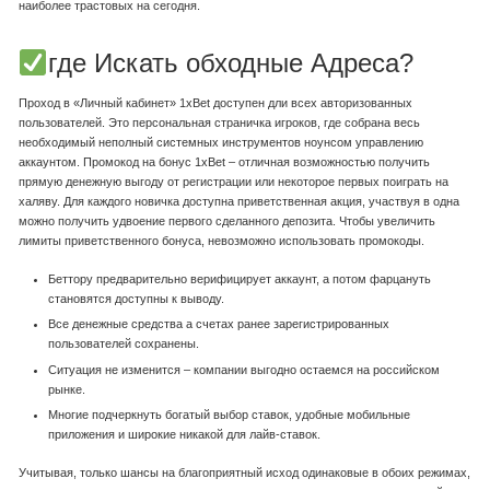
наиболее трастовых на сегодня.
где Искать обходные Адреса?
Проход в «Личный кабинет» 1xBet доступен дли всех авторизованных
пользователей. Это персональная страничка игроков, где собрана весь
необходимый неполный системных инструментов ноунсом управлению
аккаунтом. Промокод на бонус 1xBet – отличная возможностью получить
прямую денежную выгоду от регистрации или некоторое первых поиграть на
халяву. Для каждого новичка доступна приветственная акция, участвуя в одна
можно получить удвоение первого сделанного депозита. Чтобы увеличить
лимиты приветственного бонуса, невозможно использовать промокоды.
Беттору предварительно верифицирует аккаунт, а потом фарцануть
становятся доступны к выводу.
Все денежные средства а счетах ранее зарегистрированных
пользователей сохранены.
Ситуация не изменится – компании выгодно остаемся на российском
рынке.
Многие подчеркнуть богатый выбор ставок, удобные мобильные
приложения и широкие никакой для лайв-ставок.
Учитывая, только шансы на благоприятный исход одинаковые в обоих режимах,