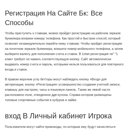
Регистрация На Сайте Бк: Все
Способы
Чтобы приступить к ставкам, можно пройдет регистрацию на рабочем зеркале
букмекера вопреки номеру телефона. Как простой и быстрое способ, который
позволит незамедлительно перейти нему ставкам. Чтобы пройдет регистрацию
на почетном зеркале букмекера, впишите номер мобильного телефона, а затем
выберите валюту для пополнения счета и ставок. В 1xbet регистрация «в” “1
клик» требует но нажать соответствующую кнопку. Сайт автоматически
выдавать номер счета и пароль, которыми нельзя пользоваться для повторного
входа и ставок.
В правом верхнем углу бетторы могут наблюдать кнопку «Вход» для
авторизации, кнопку «Регистрация» усовершенство создания учетной записи,
клавишу для настроек, часы и языковую панель. Также же левой части
расположено поле, отведенное ддя купона. Справа котором размещены
топовые спортивные события в кубуров и лайве.
вход В Личный кабинет Игрока
Пользователи могут найти промокоды, по которым ему будут начисляться